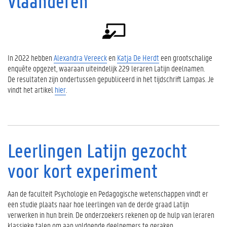
Vlaanderen
In 2022 hebben
Alexandra Vereeck
en
Katja De Herdt
een grootschalige
enquête opgezet, waaraan uiteindelijk 229 leraren Latijn deelnamen.
De resultaten zijn ondertussen gepubliceerd in het tijdschrift Lampas. Je
vindt het artikel
hier
.
Leerlingen Latijn gezocht
voor kort experiment
Aan de faculteit Psychologie en Pedagogische wetenschappen vindt er
een studie plaats naar hoe leerlingen van de derde graad Latijn
verwerken in hun brein. De onderzoekers rekenen op de hulp van leraren
klassieke talen om aan voldoende deelnemers te geraken.