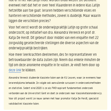
evenwel niet dat het er over heel Vlaanderen in iedere klas Latijn
hetzelfde aan toe gaat: leraren hebben verschillende visies en
hanteren verschillende methodes, zoveel is duidelijk. Maar waarin
liggen die verschillen precies?
Voor het eerst wordt de onderwijspraktijk Latijn op grote schaal
onderzocht, op initiatief van dra. Alexandra Vereeck en prof. dr.
Katja De Herdt. Dit gebeurt door middel van een enquête met 22
zorgvuldig geselecteerde stellingen die diverse aspecten van de
onderwijspraktijk bestrijken.
Hoe meer leerkrachten deelnemen, des te representatiever en
betrouwbaarder de data zullen zijn. Neem dus enkele minuten de
tijd om deze anonieme enquête in te vullen. Je vindt hem door op
deze link
te klikken.
Alexandra Vereeck studeerde klassieke talen aan de KU Leuven, waar ze eveneens haar
lerarendiploma behaalde. Ze volgde ook aanvullende cursussen in onderzoeksmethoden
en statistiek. Sedert eind 2020 is ze als FWO-aspirant fundamenteel onderzoek
verbonden aan de Universiteit Gent en doet ze onderzoek naar klassieketalenonderwijs.
Voor dit project werkt ze nauw samen met haar promotor Katja De Herdt, specialist
vakdidactiek klassieke talen.