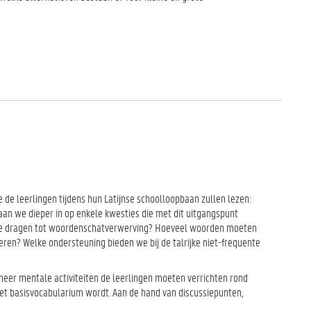
de leerlingen tijdens hun Latijnse schoolloopbaan zullen lezen:
aan we dieper in op enkele kwesties die met dit uitgangspunt
j te dragen tot woordenschatverwerving? Hoeveel woorden moeten
ren? Welke ondersteuning bieden we bij de talrijke niet-frequente
 meer mentale activiteiten de leerlingen moeten verrichten rond
het basisvocabularium wordt. Aan de hand van discussiepunten,