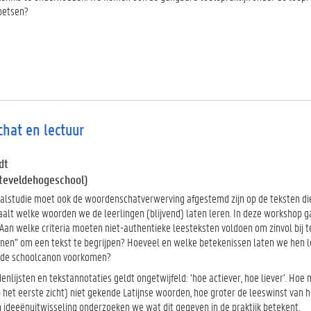
oetsen?
hat en lectuur
dt
teveldehogeschool)
aalstudie moet ook de woordenschatverwerving afgestemd zijn op de teksten die 
aalt welke woorden we de leerlingen (blijvend) laten leren. In deze workshop g
an welke criteria moeten niet-authentieke leesteksten voldoen om zinvol bi
nnen” om een tekst te begrijpen? Hoeveel en welke betekenissen laten we hen le
n de schoolcanon voorkomen?
nlijsten en tekstannotaties geldt ongetwijfeld: ‘hoe actiever, hoe liever’. Hoe
 het eerste zicht) niet gekende Latijnse woorden, hoe groter de leeswinst van 
 ideeënuitwisseling onderzoeken we wat dit gegeven in de praktijk betekent.