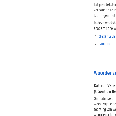
Latijnse tekste
verbanden te le
leerlingen met
In deze worksh
academische w
presentatie
hand-out
Woordensc
Katrien Vana
(UGent en B
Om Latijnse en
week krijg je e
toetsing van w
woordenschatke