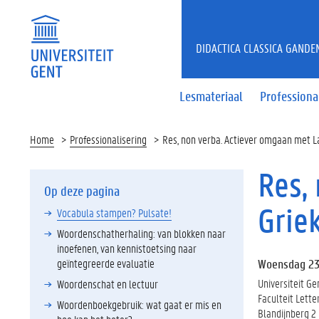
DIDACTICA CLASSICA GANDE
Lesmateriaal
Professiona
Home
Professionalisering
Res, non verba. Actiever omgaan met L
Res,
Op deze pagina
Grie
Vocabula stampen? Pulsate!
Woordenschatherhaling: van blokken naar
inoefenen, van kennistoetsing naar
geïntegreerde evaluatie
Woensdag 23
Universiteit Ge
Woordenschat en lectuur
Faculteit Lett
Woordenboekgebruik: wat gaat er mis en
Blandijnberg 2