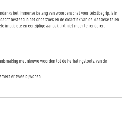
. Ondanks het immense belang van woordenschat voor tekstbegrip, is in
cht besteed in het onderzoek en de didactiek van de klassieke talen.
e impliciete en eenzijdige aanpak lijkt niet meer te renderen.
ennismaking met nieuwe woorden tot de herhalingstoets, van de
nemers er twee bijwonen: