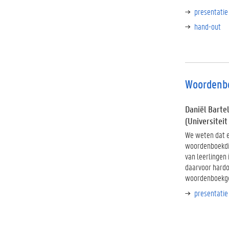
presentatie
hand-out
Woordenbo
Daniël Barte
(Universiteit
We weten dat e
woordenboekdid
van leerlingen 
daarvoor hardo
woordenboekgeb
presentatie