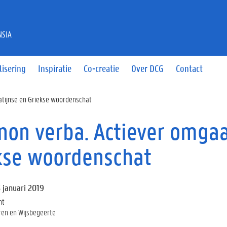
NSIA
lisering
Inspiratie
Co-creatie
Over DCG
Contact
atijnse en Griekse woordenschat
 non verba. Actiever omga
kse woordenschat
 januari 2019
nt
eren en Wijsbegeerte