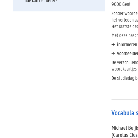
hoe kan het beter?
9000 Gent
Zonder woordens
het verleden a
Het laatste dec
Met deze nasch
informeren 
voorbeelde
De verschillen
woordkaartjes 
De studiedag b
Vocabula 
Michael Buij
(Carolus Clu