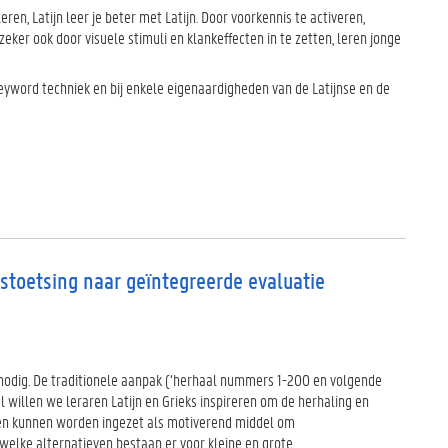
en, Latijn leer je beter met Latijn. Door voorkennis te activeren,
ker ook door visuele stimuli en klankeffecten in te zetten, leren jonge
eyword techniek en bij enkele eigenaardigheden van de Latijnse en de
stoetsing naar geïntegreerde evaluatie
 nodig. De traditionele aanpak (‘herhaal nummers 1-200 en volgende
l willen we leraren Latijn en Grieks inspireren om de herhaling en
en kunnen worden ingezet als motiverend middel om
elke alternatieven bestaan er voor kleine en grote