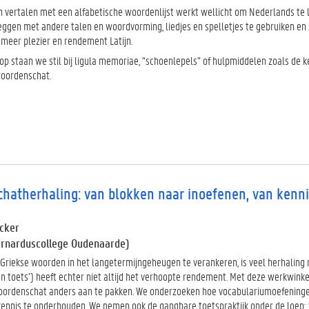
n vertalen met een alfabetische woordenlijst werkt wellicht om Nederlands te ler
ggen met andere talen en woordvorming, liedjes en spelletjes te gebruiken en ze
 meer plezier en rendement Latijn.
op staan we stil bij ligula memoriae, “schoenlepels” of hulpmiddelen zoals de k
oordenschat.
hatherhaling: van blokken naar inoefenen, van kenni
cker
ernarduscollege Oudenaarde)
 Griekse woorden in het langetermijngeheugen te verankeren, is veel herhaling
en toets’) heeft echter niet altijd het verhoopte rendement. Met deze werkwinke
oordenschat anders aan te pakken. We onderzoeken hoe vocabulariumoefening
nnis te onderhouden. We nemen ook de gangbare toetspraktijk onder de loep: w