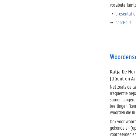
vocabulariumt
presentatie
hand-out
Woordensc
Katja De Her
(UGent en Ar
Net zoals de t
frequentie bep
samenhangen. A
leerlingen “ke
woorden die i
Ook voor woorde
gekende en (op
voorbeelden en