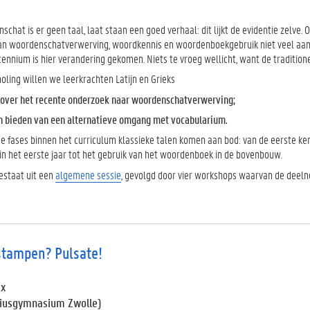
chat is er geen taal, laat staan een goed verhaal: dit lijkt de evidentie zelve
an woordenschatverwerving, woordkennis en woordenboekgebruik niet veel aanda
ennium is hier verandering gekomen. Niets te vroeg wellicht, want de traditionel
oling willen we leerkrachten Latijn en Grieks
over het recente onderzoek naar woordenschatverwerving;
n bieden van een alternatieve omgang met vocabularium.
de fases binnen het curriculum klassieke talen komen aan bod: van de eerste k
in het eerste jaar tot het gebruik van het woordenboek in de bovenbouw.
estaat uit een
algemene sessie
, gevolgd door vier workshops waarvan de deel
stampen? Pulsate!
kx
siusgymnasium Zwolle)